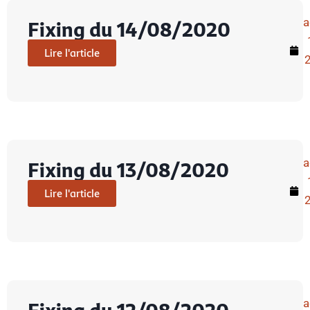
a
Fixing du 14/08/2020
Lire l'article
a
Fixing du 13/08/2020
Lire l'article
a