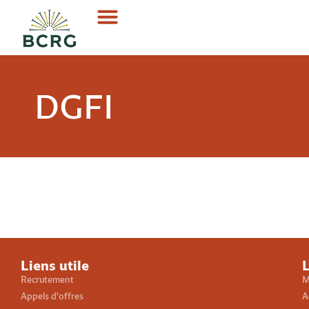
DGFI
Liens utile
L
Recrutement
M
Appels d'offres
A