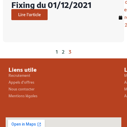
Fixing du 01/12/2021
Lire l'article
r
1
2
3
Liens utile
L
Recrutement
M
Appels d'offres
A
Nous contacter
M
Mentions légales
A