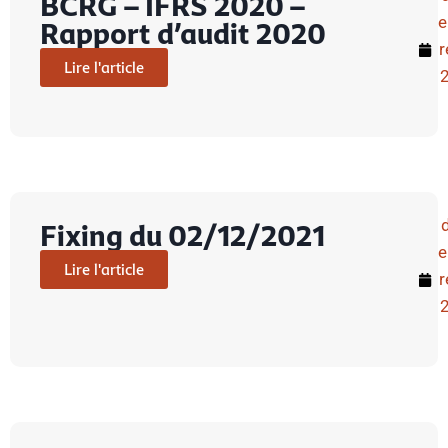
BCRG – IFRS 2020 –
Rapport d’audit 2020
r
Lire l'article
Fixing du 02/12/2021
Lire l'article
r