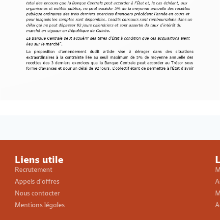
Loading PDF 100% ...
Liens utile
L
Recrutement
M
Appels d'offres
A
Nous contacter
M
Mentions légales
A