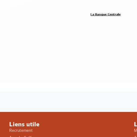
Loading PDF 100% ...
Liens utile
L
Recrutement
M