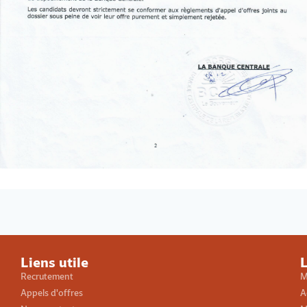
Loading PDF 100% ...
Liens utile
L
Recrutement
M
Appels d'offres
A