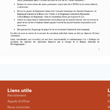
Loading PDF 100% ...
Liens utile
L
Recrutement
M
Appels d'offres
A
Nous contacter
M