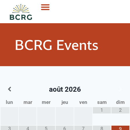
BCRG Events
août
2026
lun
mar
mer
jeu
ven
sam
dim
1
2
3
4
5
6
7
8
9