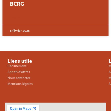
BCRG
LIRE PLUS »
5 février 2025
Liens utile
L
Recrutement
M
Appels d'offres
A
Nous contacter
M
Mentions légales
A