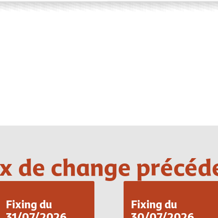
Loading PDF 100% ...
x de change précéd
Fixing du
Fixing du
31/07/2026
30/07/2026