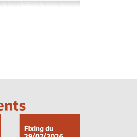
ents
Fixing du
29/07/2026