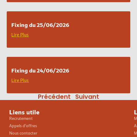
Fixing du 25/06/2026
Lire Plus
Fixing du 24/06/2026
Lire Plus
Précédent
Suivant
Liens utile
L
Recrutement
M
Appels d'offres
A
Nous contacter
M