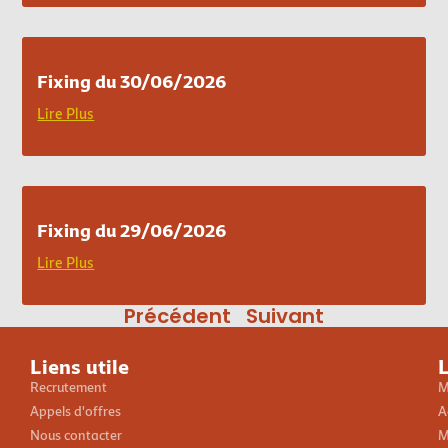
Fixing du 30/06/2026
Lire Plus
Fixing du 29/06/2026
Lire Plus
Précédent
Suivant
Liens utile
L
Recrutement
M
Appels d'offres
A
Nous contacter
M