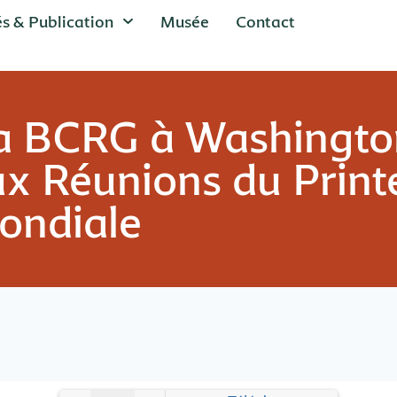
és & Publication
Musée
Contact
la BCRG à Washingto
ux Réunions du Prin
ondiale