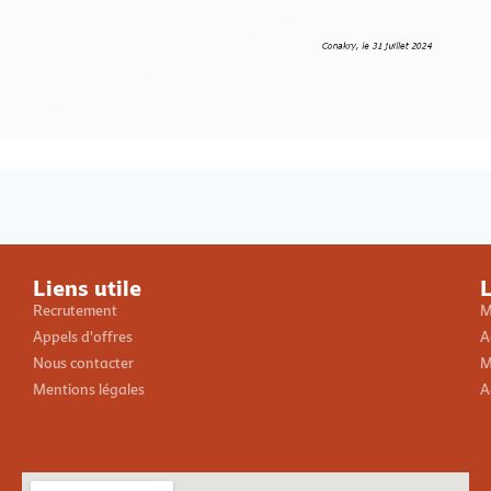
Loading PDF 100% ...
Liens utile
L
Recrutement
M
Appels d'offres
A
Nous contacter
M
Mentions légales
A