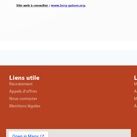
Loading PDF 100% ...
Liens utile
L
Recrutement
M
Appels d'offres
A
Nous contacter
M
Mentions légales
A