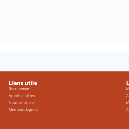
Loading PDF 100% ...
Liens utile
L
Recrutement
M
Appels d'offres
A
Nous contacter
M
Mentions légales
A