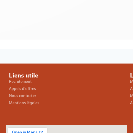
Loading PDF 100% ...
Liens utile
L
Recrutement
M
Appels d'offres
A
Nous contacter
M
Mentions légales
A