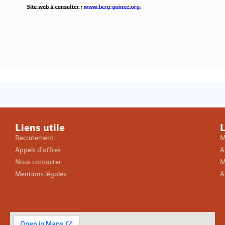
Loading PDF 100% ...
Liens utile
L
Recrutement
M
Appels d'offres
A
Nous contacter
M
Mentions légales
A