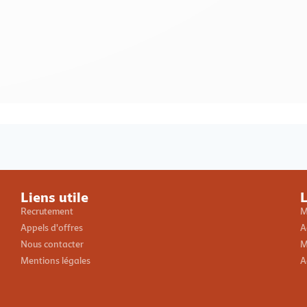
Loading PDF 100% ...
Liens utile
L
Recrutement
M
Appels d'offres
A
Nous contacter
M
Mentions légales
A