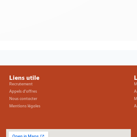
Loading PDF 100% ...
Liens utile
L
Recrutement
M
Appels d'offres
A
Nous contacter
M
Mentions légales
A