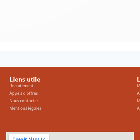
Loading PDF 100% ...
Liens utile
L
Recrutement
M
Appels d'offres
A
Nous contacter
M
Mentions légales
A