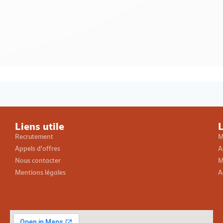
Loading PDF 100% ...
Liens utile
L
Recrutement
M
Appels d'offres
A
Nous contacter
M
Mentions légales
A