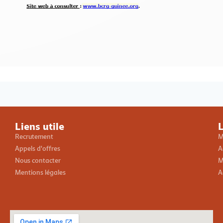
Loading PDF 100% ...
Liens utile
L
Recrutement
M
Appels d'offres
A
Nous contacter
M
Mentions légales
A