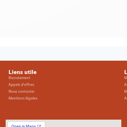
Loading PDF 100% ...
Liens utile
L
Recrutement
M
Appels d'offres
A
Nous contacter
M
Mentions légales
A