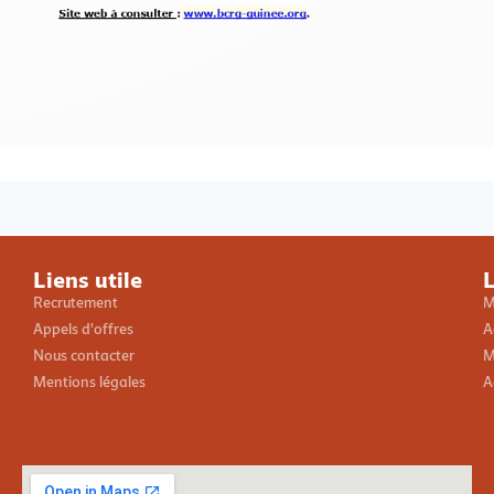
Loading PDF 100% ...
Liens utile
L
Recrutement
M
Appels d'offres
A
Nous contacter
M
Mentions légales
A