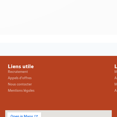
Loading PDF 100% ...
Liens utile
L
Recrutement
M
Appels d'offres
A
Nous contacter
M
Mentions légales
A