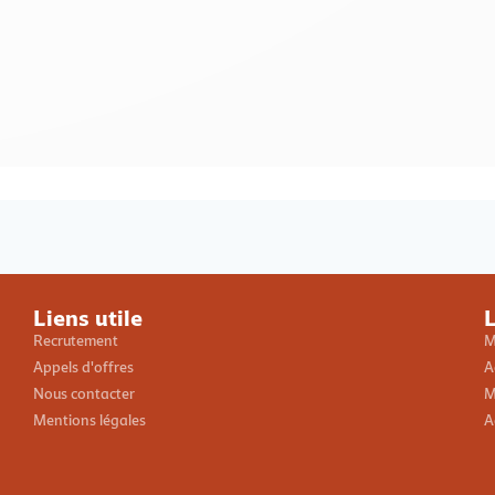
Loading PDF 100% ...
Liens utile
L
Recrutement
M
Appels d'offres
A
Nous contacter
M
Mentions légales
A