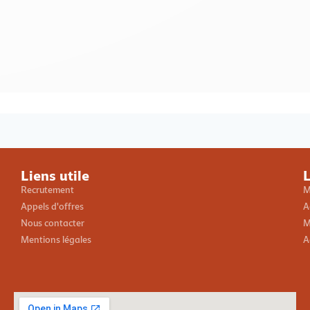
Loading PDF 100% ...
Liens utile
L
Recrutement
M
Appels d'offres
A
Nous contacter
M
Mentions légales
A