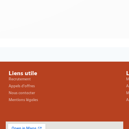
Loading PDF 100% ...
Liens utile
L
Recrutement
M
Appels d'offres
A
Nous contacter
M
Mentions légales
A