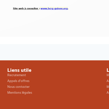
Loading PDF 100% ...
Liens utile
L
Recrutement
M
Appels d'offres
A
Nous contacter
M
Mentions légales
A