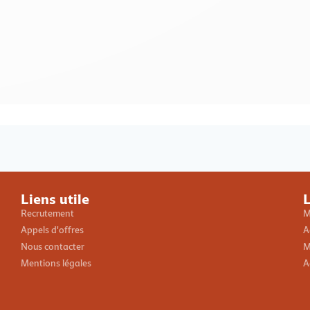
Loading PDF 100% ...
Liens utile
L
Recrutement
M
Appels d'offres
A
Nous contacter
M
Mentions légales
A