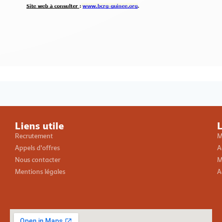
Loading PDF 100% ...
Liens utile
L
Recrutement
M
Appels d'offres
A
Nous contacter
M
Mentions légales
A