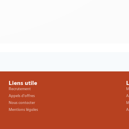
Loading PDF 100% ...
Liens utile
L
Recrutement
M
Appels d'offres
A
Nous contacter
M
Mentions légales
A