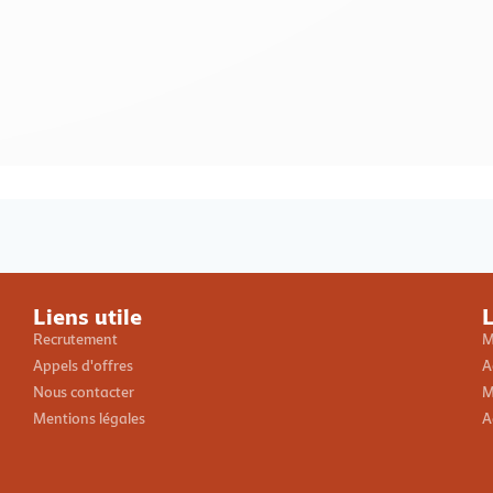
Loading PDF 100% ...
Liens utile
L
Recrutement
M
Appels d'offres
A
Nous contacter
M
Mentions légales
A