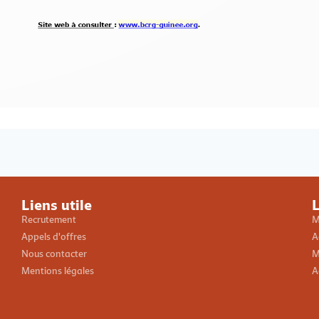
Loading PDF 100% ...
Liens utile
L
Recrutement
M
Appels d'offres
A
Nous contacter
M
Mentions légales
A