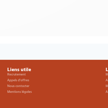
Loading PDF 100% ...
Liens utile
L
Recrutement
M
Appels d'offres
A
Nous contacter
M
Mentions légales
A