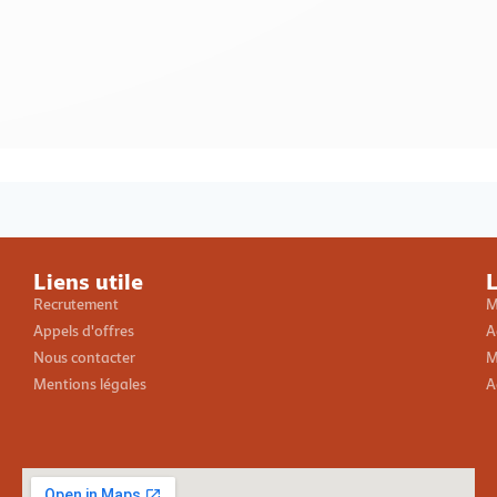
Loading PDF 100% ...
Liens utile
L
Recrutement
M
Appels d'offres
A
Nous contacter
M
Mentions légales
A