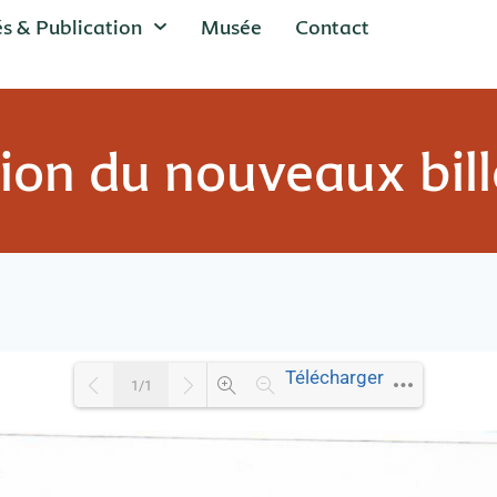
és & Publication
Musée
Contact
tion du nouveaux bil
Télécharger
1/1