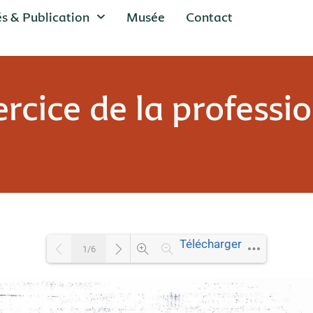
és & Publication
Musée
Contact
rcice de la professi
Télécharger
1/6