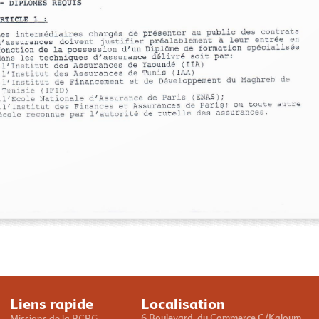
Loading PDF 137% ...
Liens rapide
Localisation
6 Boulevard du Commerce C/Kaloum
Missions de la BCRG