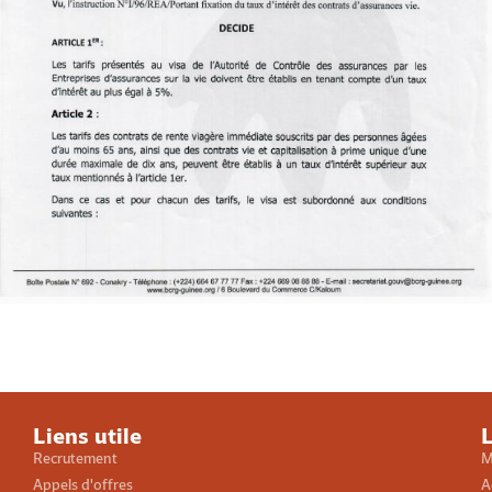
Loading PDF 100% ...
Liens utile
L
Recrutement
M
Appels d'offres
A