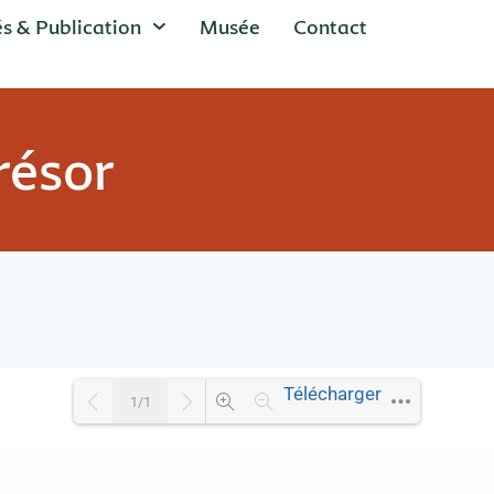
és & Publication
Musée
Contact
résor
Télécharger
1/1