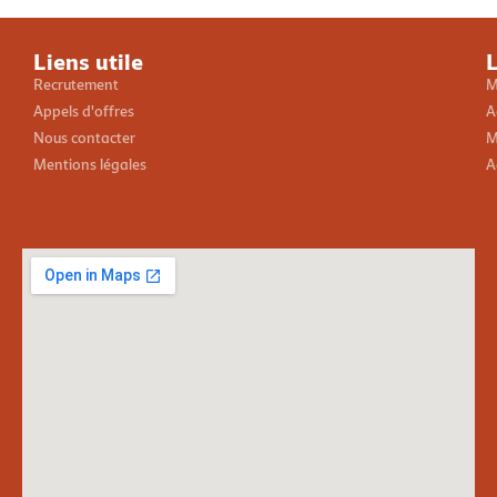
Liens utile
L
Recrutement
M
Appels d'offres
A
Nous contacter
M
Mentions légales
A