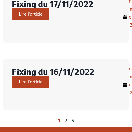
n
Fixing du 17/11/2022
Lire l'article
e
n
Fixing du 16/11/2022
Lire l'article
e
1
2
3