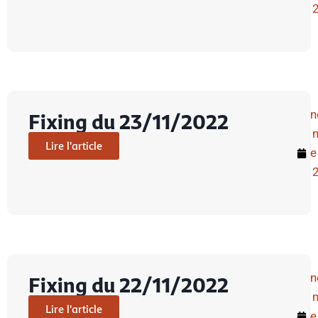
n
Fixing du 23/11/2022
Lire l'article
e
n
Fixing du 22/11/2022
Lire l'article
e