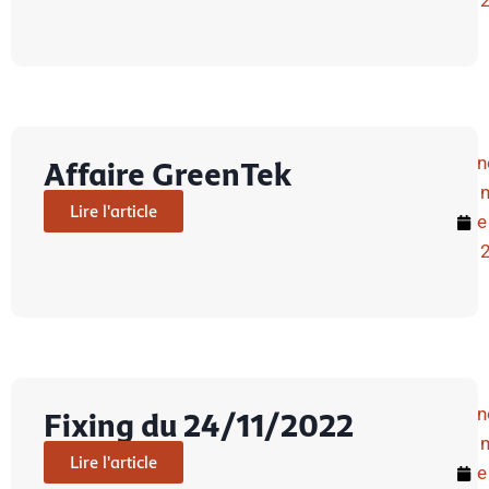
n
Affaire GreenTek
Lire l'article
e
n
Fixing du 24/11/2022
Lire l'article
e