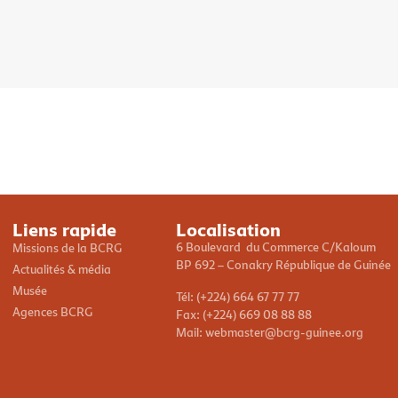
Liens rapide
Localisation
6 Boulevard du Commerce C/Kaloum
Missions de la BCRG
BP 692 – Conakry République de Guinée
Actualités & média
Musée
Tél: (+224) 664 67 77 77
Agences BCRG
Fax: (+224) 669 08 88 88
Mail: webmaster@bcrg-guinee.org