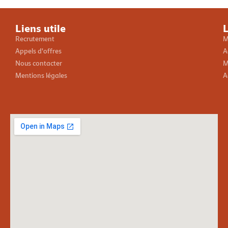
Liens utile
L
Recrutement
M
Appels d'offres
A
Nous contacter
M
Mentions légales
A