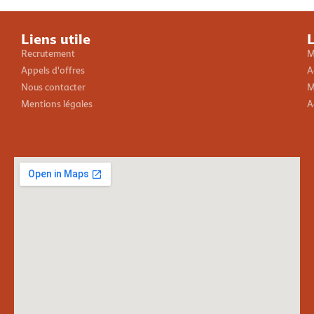
Liens utile
L
Recrutement
M
Appels d'offres
A
Nous contacter
M
Mentions légales
A