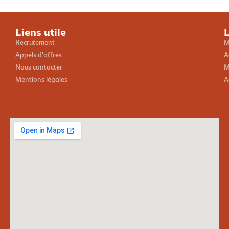
Liens utile
L
Recrutement
M
Appels d'offres
A
Nous contacter
M
Mentions légales
A