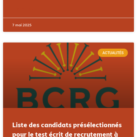
LIRE PLUS »
7 mai 2025
ACTUALITÉS
Liste des candidats présélectionnés
pour le test écrit de recrutement à