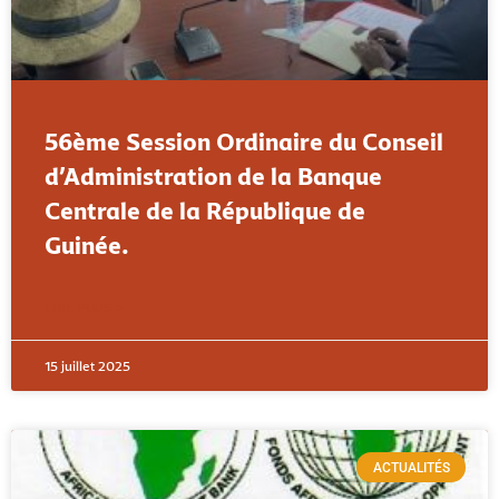
56ème Session Ordinaire du Conseil
d’Administration de la Banque
Centrale de la République de
Guinée.
LIRE PLUS »
15 juillet 2025
ACTUALITÉS