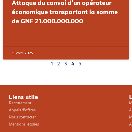
Attaque du convoi d’un opérateur
économique transportant la somme
de GNF 21.000.000.000
LIRE PLUS »
15 avril 2025
1
2
3
4
5
Liens utile
L
Recrutement
M
Appels d'offres
A
Nous contacter
M
Mentions légales
A